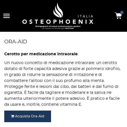

0
Bioingegneria di tessuti protesicamente guidata
su misura con tecnologia
CAD
/
CAM
ORA-AID
Cerotto per medicazione intraorale
.
Un nuovo concetto di medicazione intraorale: un cerotto
dotato di forte capacità adesiva grazie al polimero idrofilo,
in grado di ridurre la sensazione di irritazione e di
combattere l'alitosi con il suo profumo alla menta.
Protegge ferite e lesioni dal cibo, dai batteri e dal fumo di
sigaretta. È facile da tagliare e modellare e la saliva ne
aumenta ulteriormente il potere adesivo. È pratico e facile
da usare e, inoltre, contiene vitamina E.
Acquista Ora-Aid